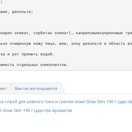
; 

шее, декольте; 

теарил оливат, сорбитан оливат), каприловыекаприновые три
ьно очищенную кожу лица, шеи, зону декольте и область во
за и рот промыть водой.

симость отдельных компонентов.
пают
Вам так же понравится
 Glow Skin 190 г Царство Ароматов