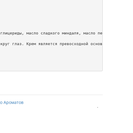
глицериды, масло сладкого миндаля, масло персиковых кост
круг глаз. Крем является превосходной основой для нанесе