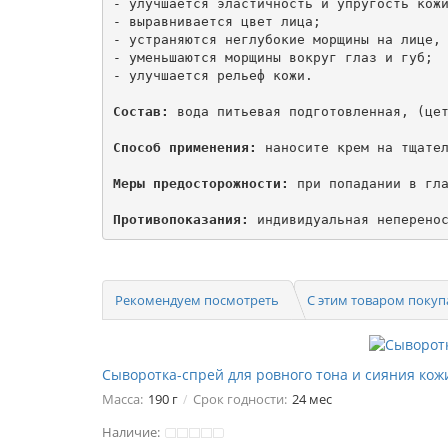
- улучшается эластичность и упругость кожи
- выравнивается цвет лица; 

- устраняются неглубокие морщины на лице, 
- уменьшаются морщины вокруг глаз и губ; 

- улучшается рельеф кожи.

Состав:
 вода питьевая подготовленная, (це
Способ применения:
 наносите крем на тщател
Меры предосторожности:
 при попадании в гла
Противопоказания:
 индивидуальная неперено
Рекомендуем посмотреть
С этим товаром поку
Сыворотка-спрей для ровного тона и сияния кожи
Масса:
190 г
Срок годности:
24 мес
Наличие: