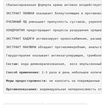
Сбалансированная формула крема активно воздействует 
ЭКСТРАКТ ПИЯВКИ оказывает болеутоляющее и противовосп
ПЧЕЛИНЫЙ ЯД уменьшает припухлость суставов, укрепляет
ХОНДРОИТИН предотвращает процессы разрушения хрящевой
ЭКСТРАКТ БАДЯГИ активизирует кровоснабжение, расширяе
ЭКСТРАКТ МАКЛЮРЫ обладает противомикробным, анальгези
Гирудотерапия оказывает антикоагулирующее, тромболити
Состав:
 вода деминерализованная,  воск эмульсионный,
Способ применения:
 2-3 раза в день небольшое количес
Меры предосторожности:
 не наносить на поврежденные уч
Противопоказания:
 индивидуальная непереносимость отд