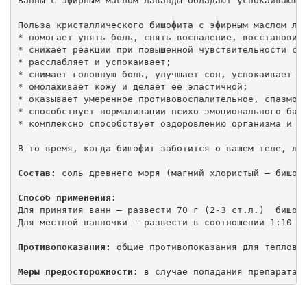
Ванны с эфирным маслом лаванды обладают успокаивающим
Польза кристаллического бишофита с эфирным маслом лав
* помогает унять боль, снять воспаление, восстановить
* снижает реакции при повышенной чувствительности сус
* расслабляет и успокаивает;

* снимает головную боль, улучшает сон, успокаивает не
* омолаживает кожу и делает ее эластичной;

* оказывает умеренное противовоспалительное, спазмоли
* способствует нормализации психо-эмоционального бала
* комплексно способствует оздоровлению организма и по
В то время, когда бишофит заботится о вашем теле, лав
Состав:
 соль древнего моря (магний хлористый – бишофи
Способ применения:
Для принятия ванн – развести 70 г (2-3 ст.л.)  бишофи
Для местной ванночки – развести в соотношении 1:10 с 
Противопоказания:
 общие противопоказания для тепловых
Меры предосторожности:
 в случае попадания препарата 