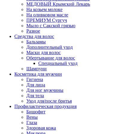
МЕДОВЫЙ Крымский Лекарь
На козьем молоке
На оливковом масле
ПРЕМИУМ Сургуч
Мыло с Сакской грязью
Разное
Средства для волос
Бальзамы
Дополнительный уход
Маски для волос
Обертывание для волос
Специальный уход
Шампуни
Косметика для мужчин
Гигиена
Для лица
Для ног мужчины
Для тела
Уход для/после бритья
Профилактическая продукция
Бишофит
Вены
Глаза
Здоровая кожа
Маклюра