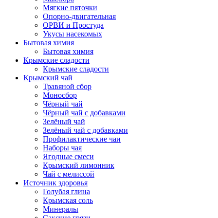
Мягкие пяточки
Опорно-двигательная
ОРВИ и Простуда
Укусы насекомых
Бытовая химия
Бытовая химия
Крымские сладости
Крымские сладости
Крымский чай
Травяной сбор
Моносбор
Чёрный чай
Чёрный чай с добавками
Зелёный чай
Зелёный чай с добавками
Профилактические чаи
Наборы чая
Ягодные смеси
Крымский лимонник
Чай с мелиссой
Источник здоровья
Голубая глина
Крымская соль
Минералы
Сакские грязи