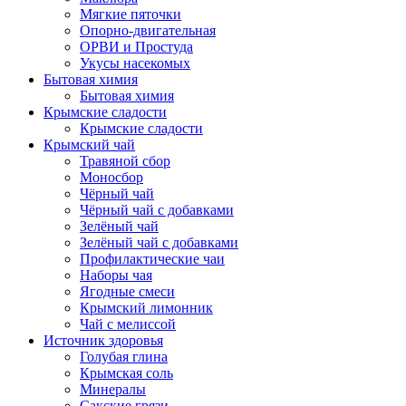
Мягкие пяточки
Опорно-двигательная
ОРВИ и Простуда
Укусы насекомых
Бытовая химия
Бытовая химия
Крымские сладости
Крымские сладости
Крымский чай
Травяной сбор
Моносбор
Чёрный чай
Чёрный чай с добавками
Зелёный чай
Зелёный чай с добавками
Профилактические чаи
Наборы чая
Ягодные смеси
Крымский лимонник
Чай с мелиссой
Источник здоровья
Голубая глина
Крымская соль
Минералы
Сакские грязи