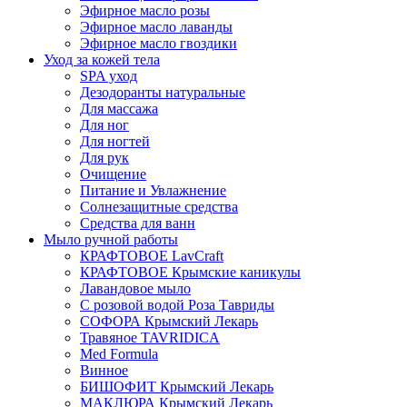
Эфирное масло розы
Эфирное масло лаванды
Эфирное масло гвоздики
Уход за кожей тела
SPA уход
Дезодоранты натуральные
Для массажа
Для ног
Для ногтей
Для рук
Очищение
Питание и Увлажнение
Солнезащитные средства
Средства для ванн
Мыло ручной работы
КРАФТОВОЕ LavCraft
КРАФТОВОЕ Крымские каникулы
Лавандовое мыло
С розовой водой Роза Тавриды
СОФОРА Крымский Лекарь
Травяное TAVRIDICA
Med Formula
Винное
БИШОФИТ Крымский Лекарь
МАКЛЮРА Крымский Лекарь