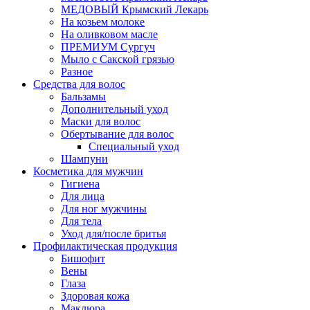
МЕДОВЫЙ Крымский Лекарь
На козьем молоке
На оливковом масле
ПРЕМИУМ Сургуч
Мыло с Сакской грязью
Разное
Средства для волос
Бальзамы
Дополнительный уход
Маски для волос
Обертывание для волос
Специальный уход
Шампуни
Косметика для мужчин
Гигиена
Для лица
Для ног мужчины
Для тела
Уход для/после бритья
Профилактическая продукция
Бишофит
Вены
Глаза
Здоровая кожа
Маклюра