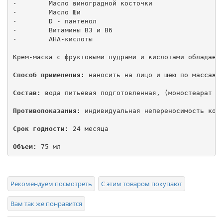
·        Масло виноградной косточки

·        Масло Ши

·        D - пантенол

·        Витамины В3 и В6

·        АНА-кислоты

Крем-маска с фруктовыми пудрами и кислотами обладает
Способ применения:
 наносить на лицо и шею по массажн
Состав:
 вода питьевая подготовленная, (моностеарат г
Противопоказания:
 индивидуальная непереносимость комп
Срок годности:
 24 месяца

Объем:
 75 мл
Рекомендуем посмотреть
С этим товаром покупают
Вам так же понравится