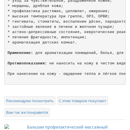
* уход за чувствительной, раздраженной кожей;

* морщины, дряблая кожа;

* профилактика растяжек, целлюлит, ожирение;

* высокая температура при гриппе, ОРЗ, ОРВИ;

* гингивиты, стоматиты, воспаление дёсен, пародонтоз;
* застойные явления в печени и желчном пузыре;

* астено-депрессивные состояния, невротические реакци
* лечение фригидности, импотенции;

* ароматизация детских комнат.

Применение:
 для ароматизации помещений, белья, для ва
Противопоказания:
 не наносить на кожу в чистом виде м
При нанесении на кожу - ощущение тепла и лёгкое покал
Рекомендуем посмотреть
С этим товаром покупают
Вам так же понравится