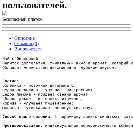
пользователей.
Безопасный платеж
Описание
Отзывов (0)
Вопрос-ответ
Чай с Облепихой

Напиток долголетия. Уникальный вкус и аромат, который у
Обладает множеством витаминов и глубоким вкусом.

Состав:
облепиха - источник витамина C;

цедра апельсина - улучшает настроение; 

цедра лимона - придает свежий аромат;

яблоко дикое - источник витаминов;

корица - улучшает пищеварение;

мелисса - успокаивает нервную систему.

Способ приготовления:
 1 пирамидку залить кипятком, дать
Противопоказания:
 индивидуальная непереносимость компон