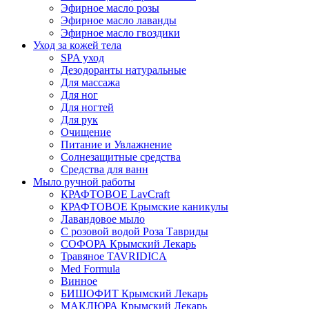
Эфирное масло розы
Эфирное масло лаванды
Эфирное масло гвоздики
Уход за кожей тела
SPA уход
Дезодоранты натуральные
Для массажа
Для ног
Для ногтей
Для рук
Очищение
Питание и Увлажнение
Солнезащитные средства
Средства для ванн
Мыло ручной работы
КРАФТОВОЕ LavCraft
КРАФТОВОЕ Крымские каникулы
Лавандовое мыло
С розовой водой Роза Тавриды
СОФОРА Крымский Лекарь
Травяное TAVRIDICA
Med Formula
Винное
БИШОФИТ Крымский Лекарь
МАКЛЮРА Крымский Лекарь