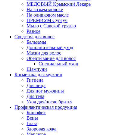
МЕДОВЫЙ Крымский Лекарь
На козьем молоке
На оливковом масле
ПРЕМИУМ Сургуч
Мыло с Сакской грязью
Разное
Средства для волос
Бальзамы
Дополнительный уход
Маски для волос
Обертывание для волос
Специальный уход
Шампуни
Косметика для мужчин
Гигиена
Для лица
Для ног мужчины
Для тела
Уход для/после бритья
Профилактическая продукция
Бишофит
Вены
Глаза
Здоровая кожа
Маклюра