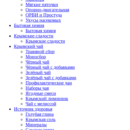
Мягкие пяточки
Опорно-двигательная
ОРВИ и Простуда
Укусы насекомых
Бытовая химия
Бытовая химия
Крымские сладости
Крымские сладости
Крымский чай
Травяной сбор
Моносбор
Чёрный чай
Чёрный чай с добавками
Зелёный чай
Зелёный чай с добавками
Профилактические чаи
Наборы чая
Ягодные смеси
Крымский лимонник
Чай с мелиссой
Источник здоровья
Голубая глина
Крымская соль
Минералы
Сакские грязи