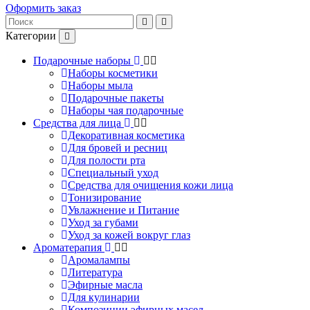
Оформить заказ
Категории
Подарочные наборы
Наборы косметики
Наборы мыла
Подарочные пакеты
Наборы чая подарочные
Средства для лица
Декоративная косметика
Для бровей и ресниц
Для полости рта
Специальный уход
Средства для очищения кожи лица
Тонизирование
Увлажнение и Питание
Уход за губами
Уход за кожей вокруг глаз
Ароматерапия
Аромалампы
Литература
Эфирные масла
Для кулинарии
Композиции эфирных масел