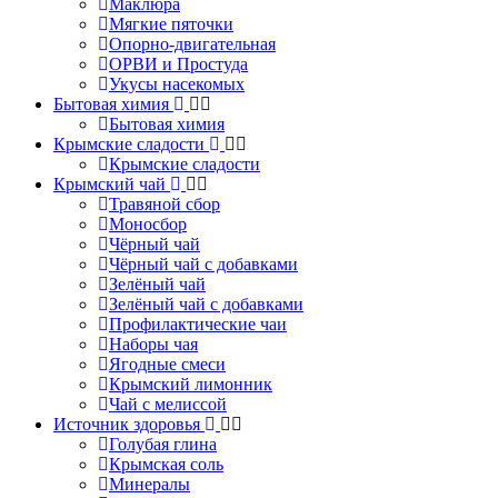
Маклюра
Мягкие пяточки
Опорно-двигательная
ОРВИ и Простуда
Укусы насекомых
Бытовая химия
Бытовая химия
Крымские сладости
Крымские сладости
Крымский чай
Травяной сбор
Моносбор
Чёрный чай
Чёрный чай с добавками
Зелёный чай
Зелёный чай с добавками
Профилактические чаи
Наборы чая
Ягодные смеси
Крымский лимонник
Чай с мелиссой
Источник здоровья
Голубая глина
Крымская соль
Минералы