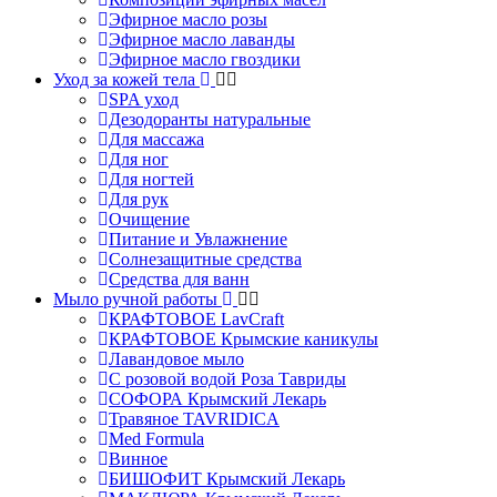
Эфирное масло розы
Эфирное масло лаванды
Эфирное масло гвоздики
Уход за кожей тела
SPA уход
Дезодоранты натуральные
Для массажа
Для ног
Для ногтей
Для рук
Очищение
Питание и Увлажнение
Солнезащитные средства
Средства для ванн
Мыло ручной работы
КРАФТОВОЕ LavCraft
КРАФТОВОЕ Крымские каникулы
Лавандовое мыло
С розовой водой Роза Тавриды
СОФОРА Крымский Лекарь
Травяное TAVRIDICA
Med Formula
Винное
БИШОФИТ Крымский Лекарь