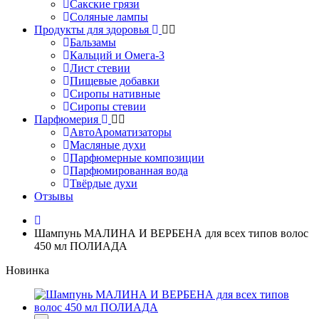
Сакские грязи
Соляные лампы
Продукты для здоровья
Бальзамы
Кальций и Омега-3
Лист стевии
Пищевые добавки
Сиропы нативные
Сиропы стевии
Парфюмерия
АвтоАроматизаторы
Масляные духи
Парфюмерные композиции
Парфюмированная вода
Твёрдые духи
Отзывы
Шампунь МАЛИНА И ВЕРБЕНА для всех типов волос
450 мл ПОЛИАДА
Новинка