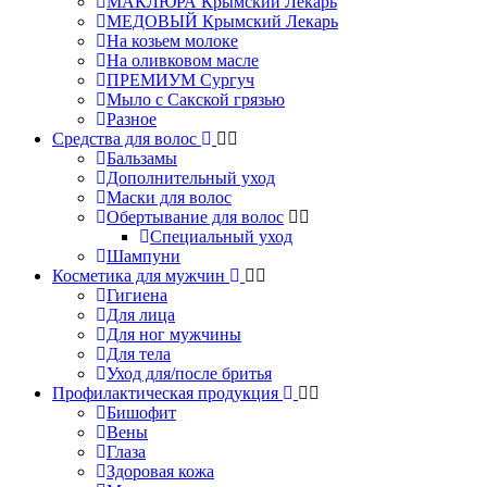
МАКЛЮРА Крымский Лекарь
МЕДОВЫЙ Крымский Лекарь
На козьем молоке
На оливковом масле
ПРЕМИУМ Сургуч
Мыло с Сакской грязью
Разное
Средства для волос
Бальзамы
Дополнительный уход
Маски для волос
Обертывание для волос
Специальный уход
Шампуни
Косметика для мужчин
Гигиена
Для лица
Для ног мужчины
Для тела
Уход для/после бритья
Профилактическая продукция
Бишофит
Вены
Глаза
Здоровая кожа