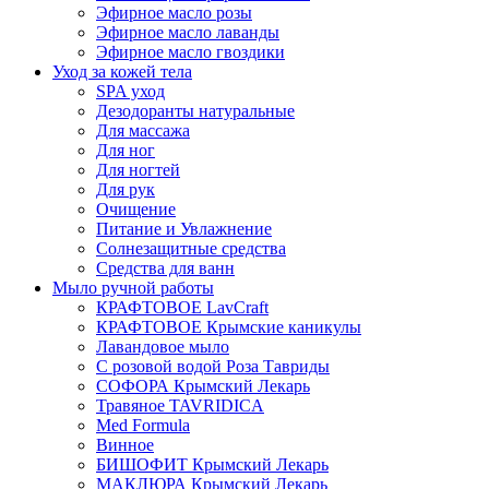
Эфирное масло розы
Эфирное масло лаванды
Эфирное масло гвоздики
Уход за кожей тела
SPA уход
Дезодоранты натуральные
Для массажа
Для ног
Для ногтей
Для рук
Очищение
Питание и Увлажнение
Солнезащитные средства
Средства для ванн
Мыло ручной работы
КРАФТОВОЕ LavCraft
КРАФТОВОЕ Крымские каникулы
Лавандовое мыло
С розовой водой Роза Тавриды
СОФОРА Крымский Лекарь
Травяное TAVRIDICA
Med Formula
Винное
БИШОФИТ Крымский Лекарь
МАКЛЮРА Крымский Лекарь