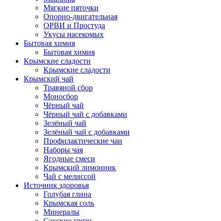
Мягкие пяточки
Опорно-двигательная
ОРВИ и Простуда
Укусы насекомых
Бытовая химия
Бытовая химия
Крымские сладости
Крымские сладости
Крымский чай
Травяной сбор
Моносбор
Чёрный чай
Чёрный чай с добавками
Зелёный чай
Зелёный чай с добавками
Профилактические чаи
Наборы чая
Ягодные смеси
Крымский лимонник
Чай с мелиссой
Источник здоровья
Голубая глина
Крымская соль
Минералы
Сакские грязи