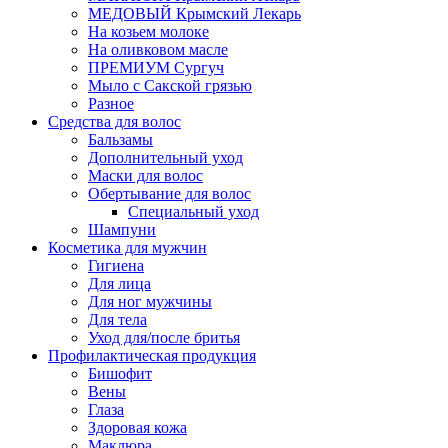
МЕДОВЫЙ Крымский Лекарь
На козьем молоке
На оливковом масле
ПРЕМИУМ Сургуч
Мыло с Сакской грязью
Разное
Средства для волос
Бальзамы
Дополнительный уход
Маски для волос
Обертывание для волос
Специальный уход
Шампуни
Косметика для мужчин
Гигиена
Для лица
Для ног мужчины
Для тела
Уход для/после бритья
Профилактическая продукция
Бишофит
Вены
Глаза
Здоровая кожа
Маклюра