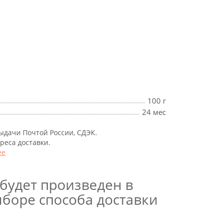
100 г
24 мес
выдачи Почтой России, СДЭК.
дреса доставки.
ее
будет произведен в
боре способа доставки