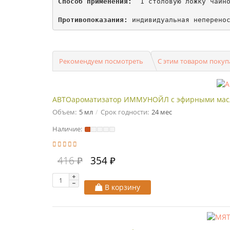
Способ применения:
  1 столовую ложку чайно
Противопоказания:
 индивидуальная неперено
Рекомендуем посмотреть
С этим товаром поку
АВТОароматизатор ИММУНОЙЛ с эфирными масла
Объем:
5 мл
Срок годности:
24 мес
Наличие:
416 ₽
354 ₽
В корзину