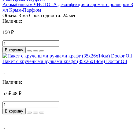
Аромабальзам ЧИСТОТА дезинфекция и аромат с роллером 3
мл Крым-Парфюм
Объем:
3 мл
Срок годности:
24 мес
Наличие:
150 ₽
В корзину
Пакет с кручеными ручками крафт (35х26х14см) Doctor Oil
..
Наличие:
57 ₽
48 ₽
В корзину
..