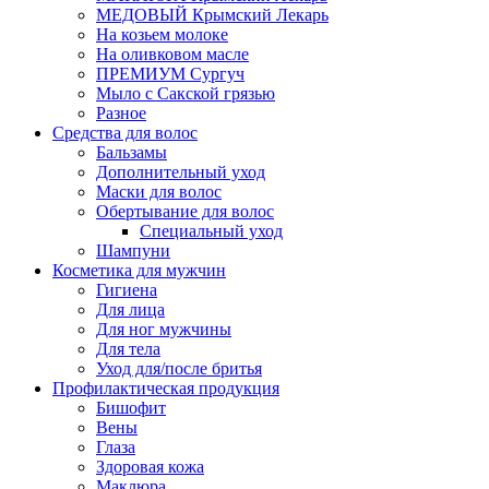
МЕДОВЫЙ Крымский Лекарь
На козьем молоке
На оливковом масле
ПРЕМИУМ Сургуч
Мыло с Сакской грязью
Разное
Средства для волос
Бальзамы
Дополнительный уход
Маски для волос
Обертывание для волос
Специальный уход
Шампуни
Косметика для мужчин
Гигиена
Для лица
Для ног мужчины
Для тела
Уход для/после бритья
Профилактическая продукция
Бишофит
Вены
Глаза
Здоровая кожа
Маклюра