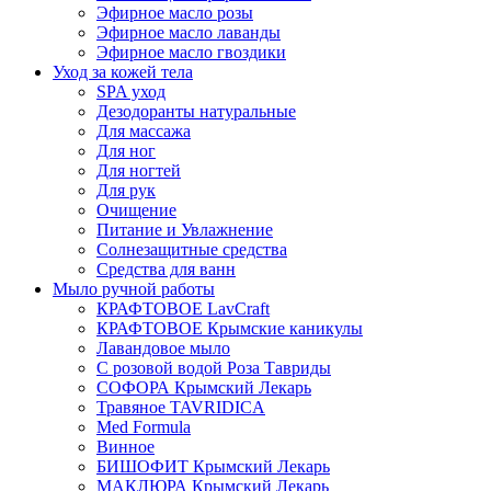
Эфирное масло розы
Эфирное масло лаванды
Эфирное масло гвоздики
Уход за кожей тела
SPA уход
Дезодоранты натуральные
Для массажа
Для ног
Для ногтей
Для рук
Очищение
Питание и Увлажнение
Солнезащитные средства
Средства для ванн
Мыло ручной работы
КРАФТОВОЕ LavCraft
КРАФТОВОЕ Крымские каникулы
Лавандовое мыло
С розовой водой Роза Тавриды
СОФОРА Крымский Лекарь
Травяное TAVRIDICA
Med Formula
Винное
БИШОФИТ Крымский Лекарь
МАКЛЮРА Крымский Лекарь