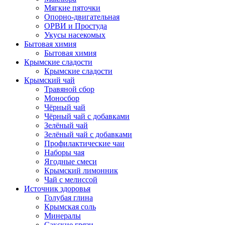
Мягкие пяточки
Опорно-двигательная
ОРВИ и Простуда
Укусы насекомых
Бытовая химия
Бытовая химия
Крымские сладости
Крымские сладости
Крымский чай
Травяной сбор
Моносбор
Чёрный чай
Чёрный чай с добавками
Зелёный чай
Зелёный чай с добавками
Профилактические чаи
Наборы чая
Ягодные смеси
Крымский лимонник
Чай с мелиссой
Источник здоровья
Голубая глина
Крымская соль
Минералы
Сакские грязи