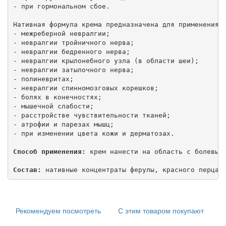
- при гормональном сбое.

Нативная формула крема предназначена для применения п
- межреберной невралгии;

- невралгии тройничного нерва;

- невралгии бедренного нерва;

- невралгии крылонебного узла (в области шеи);

- невралгии затылочного нерва;

- полиневритах;

- невралгии спинномозговых корешков;

- болях в конечностях;

- мышечной слабости;

- расстройстве чувствительности тканей;

- атрофии и парезах мышц;

- при изменении цвета кожи и дерматозах.

Способ применения:
 крем нанести на область с болевым
Состав:
 нативные концентраты ферулы, красного перца,
Рекомендуем посмотреть
С этим товаром покупают