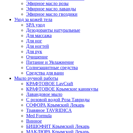
Эфирное масло розы
Эфирное масло лаванды
Эфирное масло гвоздики
Уход за кожей тела
SPA уход
Дезодоранты натуральные
Для массажа
Для ног
Для ногтей
Для рук
Очищение
Питание и Увлажнение
Солнезащитные средства
Средства для ванн
Мыло ручной работы
КРАФТОВОЕ LavCraft
КРАФТОВОЕ Крымские каникулы
Лавандовое мыло
С розовой водой Роза Тавриды
СОФОРА Крымский Лекарь
Травяное TAVRIDICA
Med Formula
Винное
БИШОФИТ Крымский Лекарь
МАКЛЮРА Крымский Лекарь