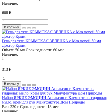
Наличие:
608 ₽
В корзину
Гель для тела КРЫМСКАЯ ЗЕЛЁНКА с Маклюрой 50 мл
Доктор Крым
Объем:
50 мл
Срок годности:
60 мес
Наличие:
1
313 ₽
В корзину
Набор ЯРКИЕ ЭМОЦИИ Апельсин и Клементин - гидролат,
мыло, крем для рук Мануфактура Дом Природы
Вес:
220 г
Срок годности:
18 мес
Наличие: