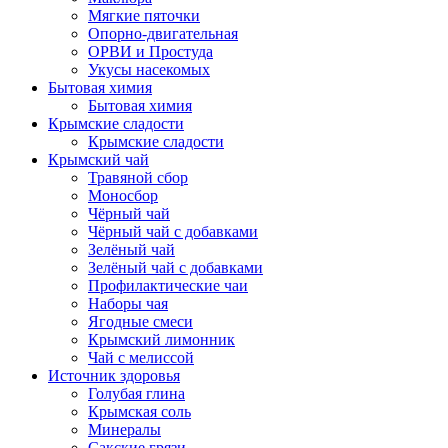
Мягкие пяточки
Опорно-двигательная
ОРВИ и Простуда
Укусы насекомых
Бытовая химия
Бытовая химия
Крымские сладости
Крымские сладости
Крымский чай
Травяной сбор
Моносбор
Чёрный чай
Чёрный чай с добавками
Зелёный чай
Зелёный чай с добавками
Профилактические чаи
Наборы чая
Ягодные смеси
Крымский лимонник
Чай с мелиссой
Источник здоровья
Голубая глина
Крымская соль
Минералы
Сакские грязи