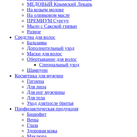
МЕДОВЫЙ Крымский Лекарь
На козьем молоке
На оливковом масле
ПРЕМИУМ Сургуч
Мыло с Сакской грязью
Разное
Средства для волос
Бальзамы
Дополнительный уход
Маски для волос
Обертывание для волос
Специальный уход
Шампуни
Косметика для мужчин
Гигиена
Для лица
Для ног мужчины
Для тела
Уход для/после бритья
Профилактическая продукция
Бишофит
Вены
Глаза
Здоровая кожа
Маклюра