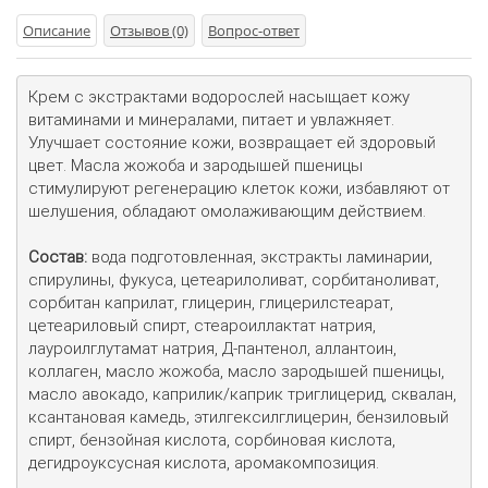
Описание
Отзывов (0)
Вопрос-ответ
Крем с экстрактами водорослей насыщает кожу 
витаминами и минералами, питает и увлажняет. 
Улучшает состояние кожи, возвращает ей здоровый 
цвет. Масла жожоба и зародышей пшеницы 
стимулируют регенерацию клеток кожи, избавляют от 
шелушения, обладают омолаживающим действием.

Состав:
 вода подготовленная, экстракты ламинарии, 
спирулины, фукуса, цетеарилоливат, сорбитаноливат, 
сорбитан каприлат, глицерин, глицерилстеарат, 
цетеариловый спирт, стеароиллактат натрия, 
лауроилглутамат натрия, Д-пантенол, аллантоин, 
коллаген, масло жожоба, масло зародышей пшеницы, 
масло авокадо, каприлик/каприк триглицерид, сквалан, 
ксантановая камедь, этилгексилглицерин, бензиловый 
спирт, бензойная кислота, сорбиновая кислота, 
дегидроуксусная кислота, аромакомпозиция.
