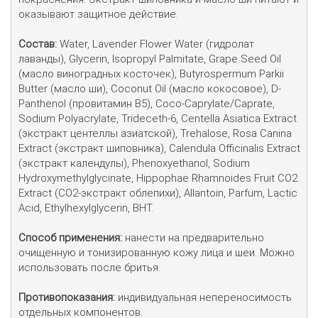
оказывают защитное действие. 

Состав:
 Water, Lavender Flower Water (гидролат 
лаванды), Glycerin, Isopropyl Palmitate, Grape Seed Oil 
(масло виноградных косточек), Butyrospermum Parkii 
Butter (масло ши), Coconut Oil (масло кокосовое), D-
Panthenol (провитамин В5), Coco-Сaprylate/Сaprate,  
Sodium Polyacrylate, Trideceth-6, Centella Asiatica Extract 
(экстракт центеллы азиатской), Trehalose, Rosa Canina 
Extract (экстракт шиповника), Calendula Officinalis Extract 
(экстракт календулы), Phenoxyethanol, Sodium 
Hydroxymethylglycinate, Hippophae Rhamnoides Fruit CO2 
Extract (СО2-экстракт облепихи), Allantoin, Parfum, Lactic 
Acid, Ethylhexylglycerin, ВНТ.

Способ применения:
 нанести на предварительно 
очищенную и тонизированную кожу лица и шеи. Можно 
использовать после бритья. 

Противопоказания:
 индивидуальная непереносимость 
отдельных компонентов.