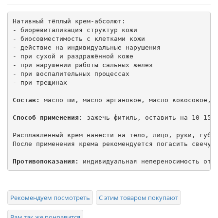
Нативный тёплый крем-абсолют:

- биоревитализация структур кожи

- биосовместимость с клетками кожи

- действие на индивидуальные нарушения

- при сухой и раздражённой коже

- при нарушении работы сальных желёз

- при воспалительных процессах

- при трещинах

Состав:
 масло ши, масло аргановое, масло кокосовое, 
Способ применения:
 зажечь фитиль, оставить на 10-15 м
Расплавленный крем нанести на тело, лицо, руки, губы 
После применения крема рекомендуется погасить свечу. 
Противопоказания:
 индивидуальная непереносимость отд
Рекомендуем посмотреть
С этим товаром покупают
Вам так же понравится