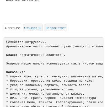
Описание
Отзывов (0)
Вопрос-ответ
Семейство цитрусовых.

Ароматическое масло получают путем холодного отжима и
Класс:
 ароматический адаптоген.

Эфирное масло лимона используется как в чистом виде, 
Показания:
* жирная кожа, купероз, веснушки, пигментные пятна;

* бородавки, ороговения кожи, трещины на коже;

* уход за волосами, перхоть, ломкость волос;

* уход за руками, укрепление ногтей;

* целлюлит, очищение организма от шлаков;

* ОРЗ, ОРВИ, грипп, герпес, высокая температура;

* головная боль, тошнота, головокружение, спазм сосуд
* воспаление дёсен и слизистой оболочки рта;
