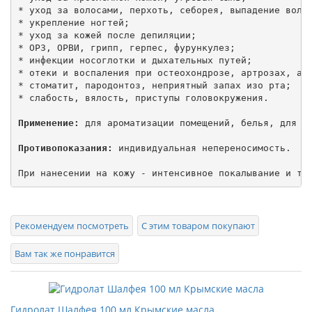
* уход за волосами, перхоть, себорея, выпадение волос
* укрепление ногтей;

* уход за кожей после депиляции;

* ОРЗ, ОРВИ, грипп, герпес, фурункулез;

* инфекции носоглотки и дыхательных путей;

* отеки и воспаления при остеохондрозе, артрозах, арт
* стоматит, пародонтоз, неприятный запах изо рта;

* слабость, вялость, приступы головокружения.

Применение:
 для ароматизации помещений, белья, для ва
Противопоказания:
 индивидуальная непереносимость.

При нанесении на кожу - интенсивное покалывание и те
Рекомендуем посмотреть
С этим товаром покупают
Вам так же понравится
Гидролат Шалфея 100 мл Крымские масла