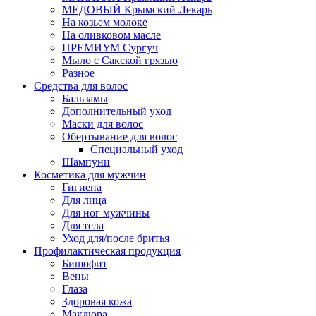
МЕДОВЫЙ Крымский Лекарь
На козьем молоке
На оливковом масле
ПРЕМИУМ Сургуч
Мыло с Сакской грязью
Разное
Средства для волос
Бальзамы
Дополнительный уход
Маски для волос
Обертывание для волос
Специальный уход
Шампуни
Косметика для мужчин
Гигиена
Для лица
Для ног мужчины
Для тела
Уход для/после бритья
Профилактическая продукция
Бишофит
Вены
Глаза
Здоровая кожа
Маклюра