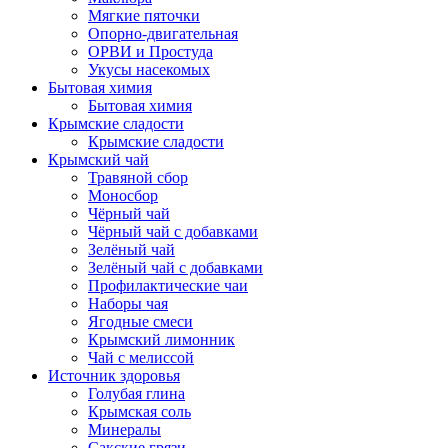
Мягкие пяточки
Опорно-двигательная
ОРВИ и Простуда
Укусы насекомых
Бытовая химия
Бытовая химия
Крымские сладости
Крымские сладости
Крымский чай
Травяной сбор
Моносбор
Чёрный чай
Чёрный чай с добавками
Зелёный чай
Зелёный чай с добавками
Профилактические чаи
Наборы чая
Ягодные смеси
Крымский лимонник
Чай с мелиссой
Источник здоровья
Голубая глина
Крымская соль
Минералы
Сакские грязи