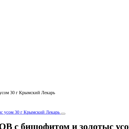
сом 30 г Крымский Лекарь
 с бишофитом и золотыс усо