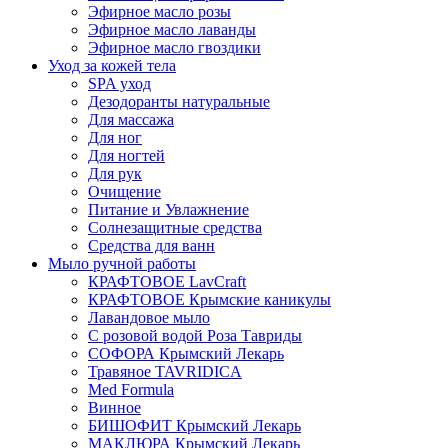
Эфирное масло розы
Эфирное масло лаванды
Эфирное масло гвоздики
Уход за кожей тела
SPA уход
Дезодоранты натуральные
Для массажа
Для ног
Для ногтей
Для рук
Очищение
Питание и Увлажнение
Солнезащитные средства
Средства для ванн
Мыло ручной работы
КРАФТОВОЕ LavCraft
КРАФТОВОЕ Крымские каникулы
Лавандовое мыло
С розовой водой Роза Тавриды
СОФОРА Крымский Лекарь
Травяное TAVRIDICA
Med Formula
Винное
БИШОФИТ Крымский Лекарь
МАКЛЮРА Крымский Лекарь