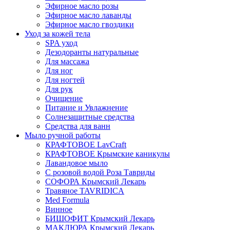
Эфирное масло розы
Эфирное масло лаванды
Эфирное масло гвоздики
Уход за кожей тела
SPA уход
Дезодоранты натуральные
Для массажа
Для ног
Для ногтей
Для рук
Очищение
Питание и Увлажнение
Солнезащитные средства
Средства для ванн
Мыло ручной работы
КРАФТОВОЕ LavCraft
КРАФТОВОЕ Крымские каникулы
Лавандовое мыло
С розовой водой Роза Тавриды
СОФОРА Крымский Лекарь
Травяное TAVRIDICA
Med Formula
Винное
БИШОФИТ Крымский Лекарь
МАКЛЮРА Крымский Лекарь