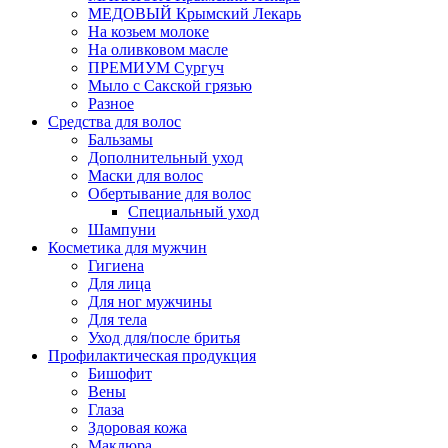
МЕДОВЫЙ Крымский Лекарь
На козьем молоке
На оливковом масле
ПРЕМИУМ Сургуч
Мыло с Сакской грязью
Разное
Средства для волос
Бальзамы
Дополнительный уход
Маски для волос
Обертывание для волос
Специальный уход
Шампуни
Косметика для мужчин
Гигиена
Для лица
Для ног мужчины
Для тела
Уход для/после бритья
Профилактическая продукция
Бишофит
Вены
Глаза
Здоровая кожа
Маклюра