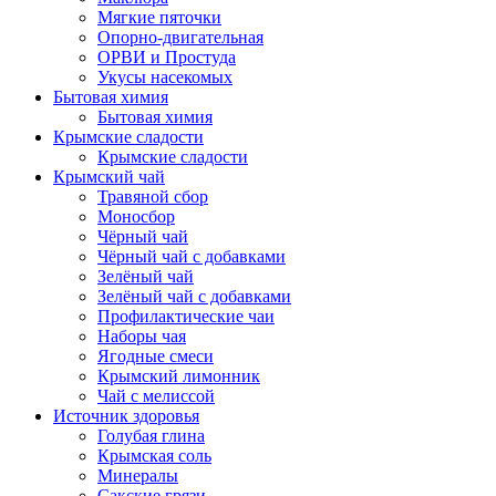
Мягкие пяточки
Опорно-двигательная
ОРВИ и Простуда
Укусы насекомых
Бытовая химия
Бытовая химия
Крымские сладости
Крымские сладости
Крымский чай
Травяной сбор
Моносбор
Чёрный чай
Чёрный чай с добавками
Зелёный чай
Зелёный чай с добавками
Профилактические чаи
Наборы чая
Ягодные смеси
Крымский лимонник
Чай с мелиссой
Источник здоровья
Голубая глина
Крымская соль
Минералы
Сакские грязи