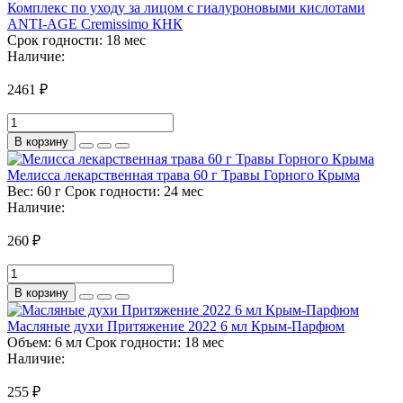
Комплекс по уходу за лицом с гиалуроновыми кислотами
ANTI-AGE Cremissimo КНК
Срок годности:
18 мес
Наличие:
2461 ₽
В корзину
Мелисса лекарственная трава 60 г Травы Горного Крыма
Вес:
60 г
Срок годности:
24 мес
Наличие:
260 ₽
В корзину
Масляные духи Притяжение 2022 6 мл Крым-Парфюм
Объем:
6 мл
Срок годности:
18 мес
Наличие:
255 ₽