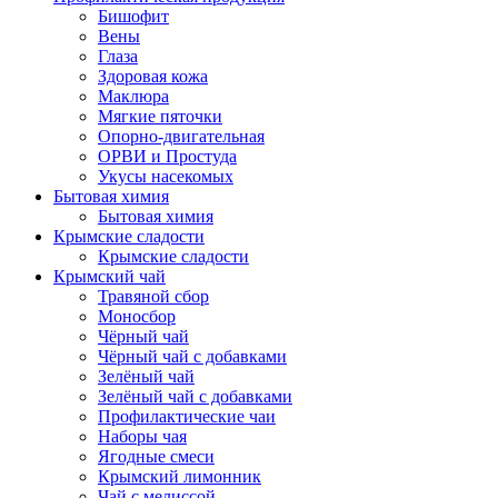
Бишофит
Вены
Глаза
Здоровая кожа
Маклюра
Мягкие пяточки
Опорно-двигательная
ОРВИ и Простуда
Укусы насекомых
Бытовая химия
Бытовая химия
Крымские сладости
Крымские сладости
Крымский чай
Травяной сбор
Моносбор
Чёрный чай
Чёрный чай с добавками
Зелёный чай
Зелёный чай с добавками
Профилактические чаи
Наборы чая
Ягодные смеси
Крымский лимонник
Чай с мелиссой