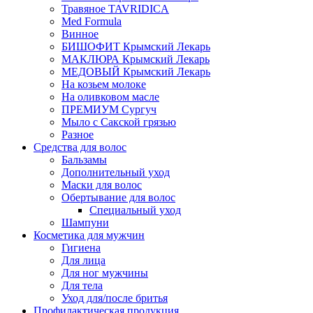
Травяное TAVRIDICA
Med Formula
Винное
БИШОФИТ Крымский Лекарь
МАКЛЮРА Крымский Лекарь
МЕДОВЫЙ Крымский Лекарь
На козьем молоке
На оливковом масле
ПРЕМИУМ Сургуч
Мыло с Сакской грязью
Разное
Средства для волос
Бальзамы
Дополнительный уход
Маски для волос
Обертывание для волос
Специальный уход
Шампуни
Косметика для мужчин
Гигиена
Для лица
Для ног мужчины
Для тела
Уход для/после бритья
Профилактическая продукция