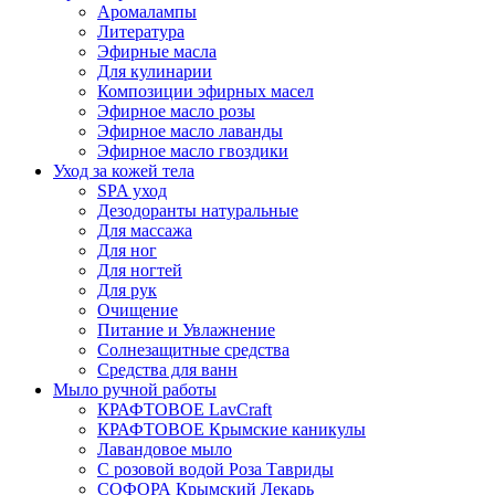
Аромалампы
Литература
Эфирные масла
Для кулинарии
Композиции эфирных масел
Эфирное масло розы
Эфирное масло лаванды
Эфирное масло гвоздики
Уход за кожей тела
SPA уход
Дезодоранты натуральные
Для массажа
Для ног
Для ногтей
Для рук
Очищение
Питание и Увлажнение
Солнезащитные средства
Средства для ванн
Мыло ручной работы
КРАФТОВОЕ LavCraft
КРАФТОВОЕ Крымские каникулы
Лавандовое мыло
С розовой водой Роза Тавриды
СОФОРА Крымский Лекарь