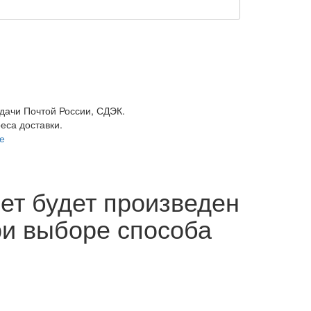
ыдачи Почтой России, СДЭК.
реса доставки.
е
ет будет произведен
ри выборе способа