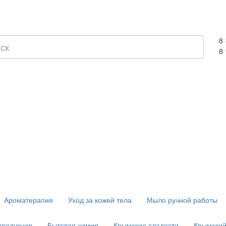
8
8
Ароматерапия
Уход за кожей тела
Мыло ручной работы
продукция
Бытовая химия
Крымские сладости
Крымский