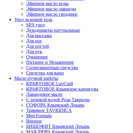
Эфирное масло розы
Эфирное масло лаванды
Эфирное масло гвоздики
Уход за кожей тела
SPA уход
Дезодоранты натуральные
Для массажа
Для ног
Для ногтей
Для рук
Очищение
Питание и Увлажнение
Солнезащитные средства
Средства для ванн
Мыло ручной работы
КРАФТОВОЕ LavCraft
КРАФТОВОЕ Крымские каникулы
Лавандовое мыло
С розовой водой Роза Тавриды
СОФОРА Крымский Лекарь
Травяное TAVRIDICA
Med Formula
Винное
БИШОФИТ Крымский Лекарь
МАКЛЮРА Крымский Лекарь