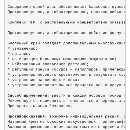
Содержание одной дозы обеспечивает барьерные функции 
Противовирусное, антибактериальное, противогрибковое,
Комплекс ПГМГ с растительными концентратами оказывает
Противовирусное, антибактериальное действие формулы 
Биогенный крем обладает дополнительным многофункциона
* увлажнению;

* питанию;

* активизации барьерных механизмов защиты кожи;

* нейтраизации аллергенов растений;

* регуляции тонуса сосудов и капилляров, прилегающих 
* устранению носового кровотечения в результате сосуд
* устранению заложенности носа;

* устранению воспалительного процесса век в результат
Способ применения:
 ввести в каждый носовой проход по 
Рекомендуется применять в течение всего периода эпиде
При проглатывании безопасен.

Противопоказания:
 возможна индивидуальная рекция, соп
Нативный крем не сожержит искуственных, генномодифици
Возможно применение всем возрастным категориям и бер