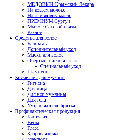
МЕДОВЫЙ Крымский Лекарь
На козьем молоке
На оливковом масле
ПРЕМИУМ Сургуч
Мыло с Сакской грязью
Разное
Средства для волос
Бальзамы
Дополнительный уход
Маски для волос
Обертывание для волос
Специальный уход
Шампуни
Косметика для мужчин
Гигиена
Для лица
Для ног мужчины
Для тела
Уход для/после бритья
Профилактическая продукция
Бишофит
Вены
Глаза
Здоровая кожа
Маклюра