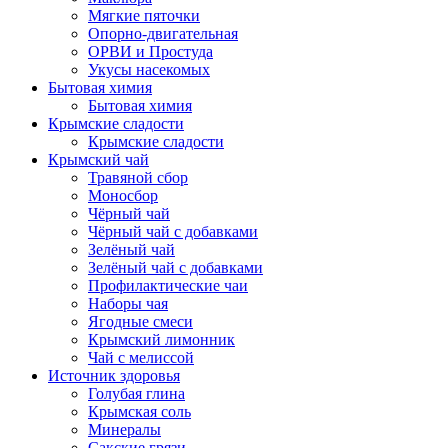
Мягкие пяточки
Опорно-двигательная
ОРВИ и Простуда
Укусы насекомых
Бытовая химия
Бытовая химия
Крымские сладости
Крымские сладости
Крымский чай
Травяной сбор
Моносбор
Чёрный чай
Чёрный чай с добавками
Зелёный чай
Зелёный чай с добавками
Профилактические чаи
Наборы чая
Ягодные смеси
Крымский лимонник
Чай с мелиссой
Источник здоровья
Голубая глина
Крымская соль
Минералы
Сакские грязи