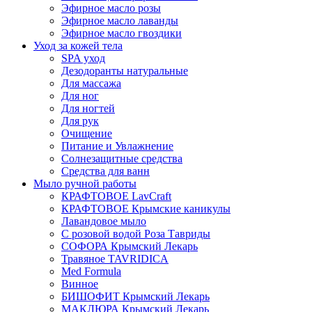
Эфирное масло розы
Эфирное масло лаванды
Эфирное масло гвоздики
Уход за кожей тела
SPA уход
Дезодоранты натуральные
Для массажа
Для ног
Для ногтей
Для рук
Очищение
Питание и Увлажнение
Солнезащитные средства
Средства для ванн
Мыло ручной работы
КРАФТОВОЕ LavCraft
КРАФТОВОЕ Крымские каникулы
Лавандовое мыло
С розовой водой Роза Тавриды
СОФОРА Крымский Лекарь
Травяное TAVRIDICA
Med Formula
Винное
БИШОФИТ Крымский Лекарь
МАКЛЮРА Крымский Лекарь