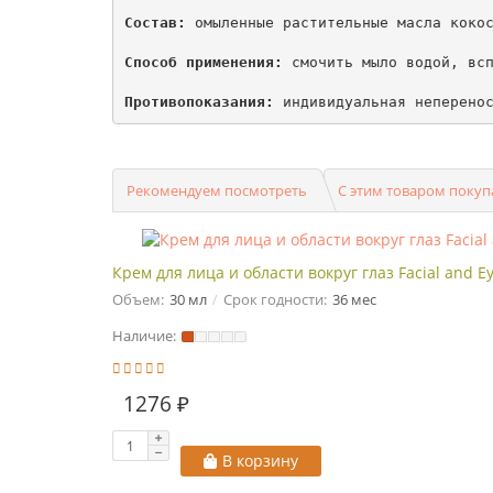
Состав:
 омыленные растительные масла кокос
Способ применения:
 смочить мыло водой, всп
Противопоказания:
 индивидуальная неперено
Рекомендуем посмотреть
С этим товаром поку
Крем для лица и области вокруг глаз Facial and
Объем:
30 мл
Срок годности:
36 мес
Наличие:
1276 ₽
В корзину