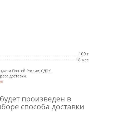
100 г
18 мес
выдачи Почтой России, СДЭК.
дреса доставки.
ее
будет произведен в
боре способа доставки