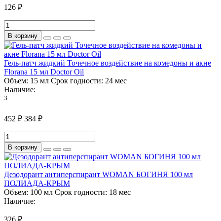
126 ₽
В корзину
Гель-патч жидкий Точечное воздействие на комедоны и акне
Florana 15 мл Doctor Oil
Объем:
15 мл
Срок годности:
24 мес
Наличие:
3
452 ₽
384 ₽
В корзину
Дезодорант антиперспирант WOMAN БОГИНЯ 100 мл
ПОЛИАДА-КРЫМ
Объем:
100 мл
Срок годности:
18 мес
Наличие:
326 ₽