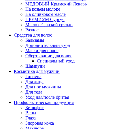
МЕДОВЫЙ Крымский Лекарь
На козьем молоке
На оливковом масле
ПРЕМИУМ Сургуч
Мыло с Сакской грязью
Разное
Средства для волос
Бальзамы
Дополнительный уход
Маски для волос
Обертывание для волос
Специальный уход
Шампуни
Косметика для мужчин
Гигиена
Для лица
Для ног мужчины
Для тела
Уход для/после бритья
Профилактическая продукция
Бишофит
Вены
Глаза
Здоровая кожа
Маклюра