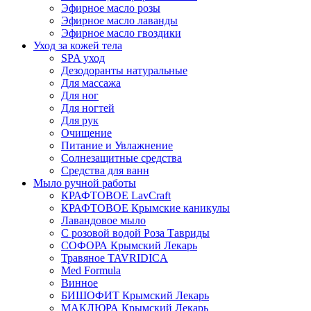
Эфирное масло розы
Эфирное масло лаванды
Эфирное масло гвоздики
Уход за кожей тела
SPA уход
Дезодоранты натуральные
Для массажа
Для ног
Для ногтей
Для рук
Очищение
Питание и Увлажнение
Солнезащитные средства
Средства для ванн
Мыло ручной работы
КРАФТОВОЕ LavCraft
КРАФТОВОЕ Крымские каникулы
Лавандовое мыло
С розовой водой Роза Тавриды
СОФОРА Крымский Лекарь
Травяное TAVRIDICA
Med Formula
Винное
БИШОФИТ Крымский Лекарь
МАКЛЮРА Крымский Лекарь