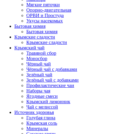
Мягкие пяточки
Опорно-двигательная
ОРВИ и Простуда
Укусы насекомых
Бытовая химия
Бытовая химия
Крымские сладости
Крымские сладости
Крымский чай
Травяной сбор
Моносбор
Чёрный чай
Чёрный чай с добавками
Зелёный чай
Зелёный чай с добавками
Профилактические чаи
Наборы чая
Ягодные смеси
Крымский лимонник
Чай с мелиссой
Источник здоровья
Голубая глина
Крымская соль
Минералы
Сакские грязи