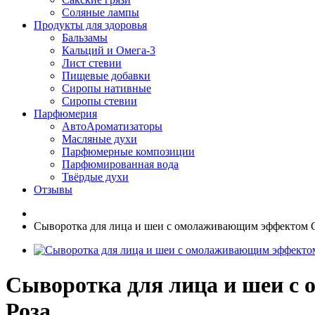
Соляные лампы
Продукты для здоровья
Бальзамы
Кальций и Омега-3
Лист стевии
Пищевые добавки
Сиропы нативные
Сиропы стевии
Парфюмерия
АвтоАроматизаторы
Масляные духи
Парфюмерные композиции
Парфюмированная вода
Твёрдые духи
Отзывы
Сыворотка для лица и шеи с омолаживающим эффектом
Сыворотка для лица и шеи 
Роза