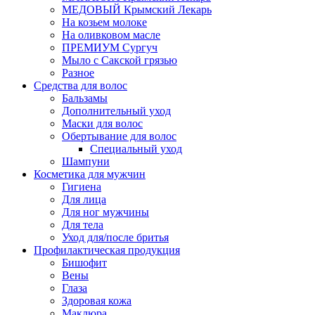
МЕДОВЫЙ Крымский Лекарь
На козьем молоке
На оливковом масле
ПРЕМИУМ Сургуч
Мыло с Сакской грязью
Разное
Средства для волос
Бальзамы
Дополнительный уход
Маски для волос
Обертывание для волос
Специальный уход
Шампуни
Косметика для мужчин
Гигиена
Для лица
Для ног мужчины
Для тела
Уход для/после бритья
Профилактическая продукция
Бишофит
Вены
Глаза
Здоровая кожа
Маклюра