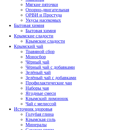
Мягкие пяточки
Опорно-двигательная
ОРВИ и Простуда
Укусы насекомых
Бытовая химия
Бытовая химия
Крымские сладости
Крымские сладости
Крымский чай
Травяной сбор
Моносбор
Чёрный чай
Чёрный чай с добавками
Зелёный чай
Зелёный чай с добавками
Профилактические чаи
Наборы чая
Ягодные смеси
Крымский лимонник
Чай с мелиссой
Источник здоровья
Голубая глина
Крымская соль
Минералы
Сакские грязи