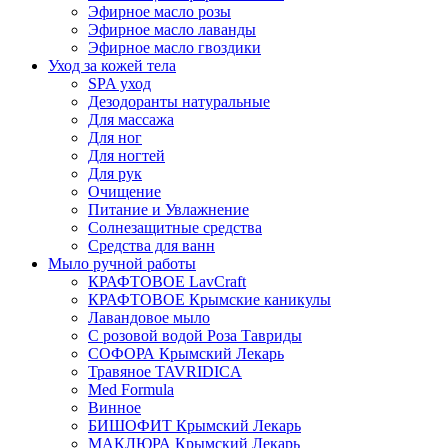
Эфирное масло розы
Эфирное масло лаванды
Эфирное масло гвоздики
Уход за кожей тела
SPA уход
Дезодоранты натуральные
Для массажа
Для ног
Для ногтей
Для рук
Очищение
Питание и Увлажнение
Солнезащитные средства
Средства для ванн
Мыло ручной работы
КРАФТОВОЕ LavCraft
КРАФТОВОЕ Крымские каникулы
Лавандовое мыло
С розовой водой Роза Тавриды
СОФОРА Крымский Лекарь
Травяное TAVRIDICA
Med Formula
Винное
БИШОФИТ Крымский Лекарь
МАКЛЮРА Крымский Лекарь