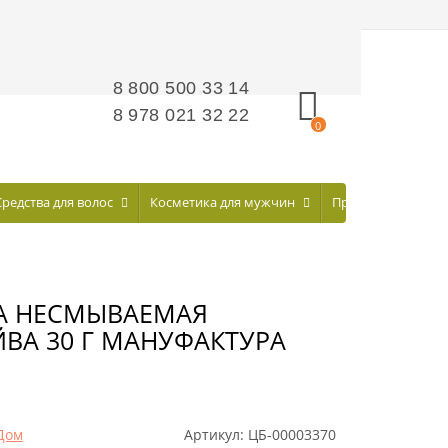
8 800 500 33 14
8 978 021 32 22
0
Средства для волос
Косметика для мужчин
Профилактическа
А НЕСМЫВАЕМАЯ
ВА 30 Г МАНУФАКТУРА
Дом
Артикул:
ЦБ-00003370