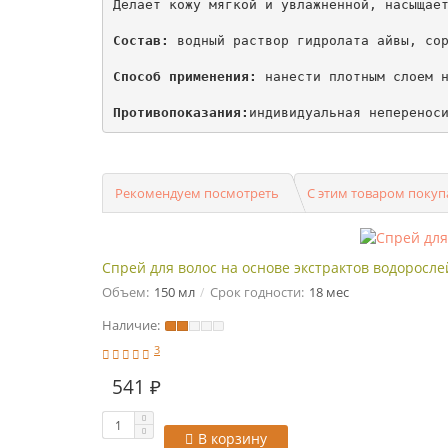
Делает кожу мягкой и увлажненной, насыщает
Состав:
 водный раствор гидролата айвы, сор
Способ применения:
 нанести плотным слоем н
Противопоказания:
индивидуальная неперенос
Рекомендуем посмотреть
С этим товаром поку
Спрей для волос на основе экстрактов водорос
Объем:
150 мл
Срок годности:
18 мес
Наличие:
3
541 ₽
В корзину