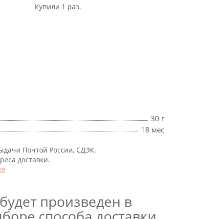
Купили 1 раз.
30 г
18 мес
выдачи Почтой России, СДЭК.
дреса доставки.
ее
будет произведен в
боре способа доставки