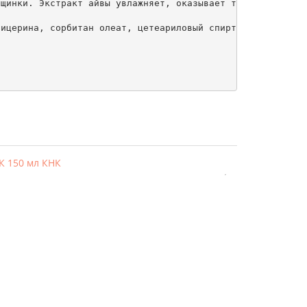
щинки. Экстракт айвы увлажняет, оказывает тонизирующее д
ицерина, сорбитан олеат, цетеариловый спирт, масла ши, к